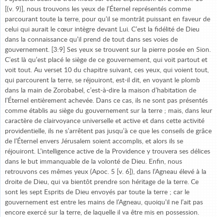
[(v. 9)], nous trouvons les yeux de l’Éternel représentés comme
parcourant toute la terre, pour qu’il se montrât puissant en faveur de
celui qui aurait le cœur intègre devant Lui. C’est la fidélité de Dieu
dans la connaissance qu’il prend de tout dans ses voies de
gouvernement. [3:9] Ses yeux se trouvent sur la pierre posée en Sion.
C’est là qu’est placé le siège de ce gouvernement, qui voit partout et
voit tout. Au verset 10 du chapitre suivant, ces yeux, qui voient tout,
qui parcourent la terre, se réjouiront, est-il dit, en voyant le plomb
dans la main de Zorobabel, c’est-à-dire la maison d’habitation de
l’Éternel entièrement achevée. Dans ce cas, ils ne sont pas présentés
comme établis au siège du gouvernement sur la terre ; mais, dans leur
caractère de clairvoyance universelle et active et dans cette activité
providentielle, ils ne s’arrêtent pas jusqu’à ce que les conseils de grâce
de l’Éternel envers Jérusalem soient accomplis, et alors ils se
réjouiront. L’intelligence active de la Providence y trouvera ses délices
dans le but immanquable de la volonté de Dieu. Enfin, nous
retrouvons ces mêmes yeux (Apoc. 5 [v. 6]), dans l’Agneau élevé à la
droite de Dieu, qui va bientôt prendre son héritage de la terre. Ce
sont les sept Esprits de Dieu envoyés par toute la terre ; car le
gouvernement est entre les mains de l’Agneau, quoiqu’il ne l’ait pas
encore exercé sur la terre, de laquelle il va être mis en possession.