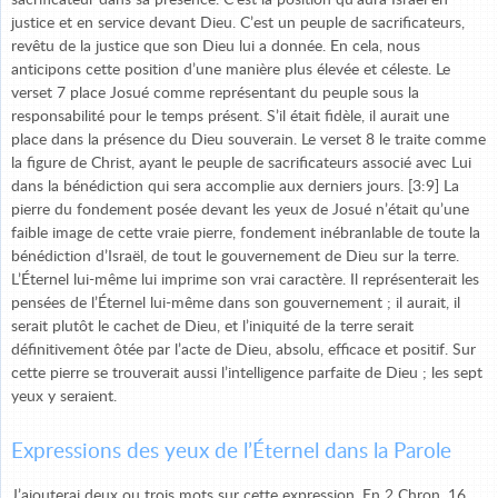
sacrificateur dans sa présence. C’est la position qu’aura Israël en
justice et en service devant Dieu. C’est un peuple de sacrificateurs,
revêtu de la justice que son Dieu lui a donnée. En cela, nous
anticipons cette position d’une manière plus élevée et céleste. Le
verset 7 place Josué comme représentant du peuple sous la
responsabilité pour le temps présent. S’il était fidèle, il aurait une
place dans la présence du Dieu souverain. Le verset 8 le traite comme
la figure de Christ, ayant le peuple de sacrificateurs associé avec Lui
dans la bénédiction qui sera accomplie aux derniers jours. [3:9] La
pierre du fondement posée devant les yeux de Josué n’était qu’une
faible image de cette vraie pierre, fondement inébranlable de toute la
bénédiction d’Israël, de tout le gouvernement de Dieu sur la terre.
L’Éternel lui-même lui imprime son vrai caractère. Il représenterait les
pensées de l’Éternel lui-même dans son gouvernement ; il aurait, il
serait plutôt le cachet de Dieu, et l’iniquité de la terre serait
définitivement ôtée par l’acte de Dieu, absolu, efficace et positif. Sur
cette pierre se trouverait aussi l’intelligence parfaite de Dieu ; les sept
yeux y seraient.
Expressions des yeux de l’Éternel dans la Parole
J’ajouterai deux ou trois mots sur cette expression. En 2 Chron. 16