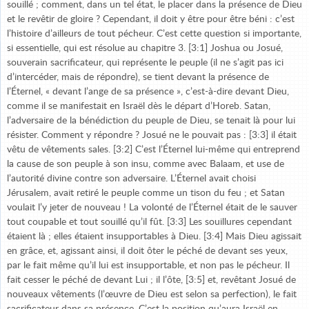
souillé ; comment, dans un tel état, le placer dans la présence de Dieu
et le revêtir de gloire ? Cependant, il doit y être pour être béni : c’est
l’histoire d’ailleurs de tout pécheur. C’est cette question si importante,
si essentielle, qui est résolue au chapitre 3. [3:1] Joshua ou Josué,
souverain sacrificateur, qui représente le peuple (il ne s’agit pas ici
d’intercéder, mais de répondre), se tient devant la présence de
l’Éternel, « devant l’ange de sa présence », c’est-à-dire devant Dieu,
comme il se manifestait en Israël dès le départ d’Horeb. Satan,
l’adversaire de la bénédiction du peuple de Dieu, se tenait là pour lui
résister. Comment y répondre ? Josué ne le pouvait pas : [3:3] il était
vêtu de vêtements sales. [3:2] C’est l’Éternel lui-même qui entreprend
la cause de son peuple à son insu, comme avec Balaam, et use de
l’autorité divine contre son adversaire. L’Éternel avait choisi
Jérusalem, avait retiré le peuple comme un tison du feu ; et Satan
voulait l’y jeter de nouveau ! La volonté de l’Éternel était de le sauver
tout coupable et tout souillé qu’il fût. [3:3] Les souillures cependant
étaient là ; elles étaient insupportables à Dieu. [3:4] Mais Dieu agissait
en grâce, et, agissant ainsi, il doit ôter le péché de devant ses yeux,
par le fait même qu’il lui est insupportable, et non pas le pécheur. Il
fait cesser le péché de devant Lui ; il l’ôte, [3:5] et, revêtant Josué de
nouveaux vêtements (l’œuvre de Dieu est selon sa perfection), le fait