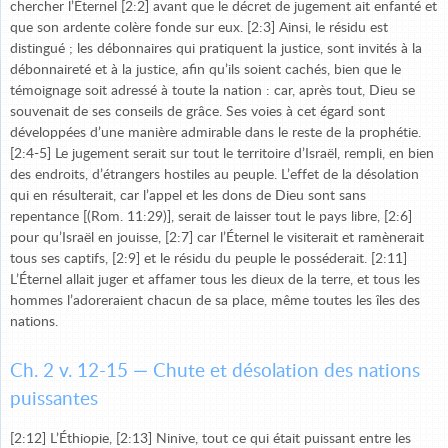
chercher l’Éternel [2:2] avant que le décret de jugement ait enfanté et
que son ardente colère fonde sur eux. [2:3] Ainsi, le résidu est
distingué ; les débonnaires qui pratiquent la justice, sont invités à la
débonnaireté et à la justice, afin qu’ils soient cachés, bien que le
témoignage soit adressé à toute la nation : car, après tout, Dieu se
souvenait de ses conseils de grâce. Ses voies à cet égard sont
développées d’une manière admirable dans le reste de la prophétie.
[2:4-5] Le jugement serait sur tout le territoire d’Israël, rempli, en bien
des endroits, d’étrangers hostiles au peuple. L’effet de la désolation
qui en résulterait, car l’appel et les dons de Dieu sont sans
repentance [(Rom. 11:29)], serait de laisser tout le pays libre, [2:6]
pour qu’Israël en jouisse, [2:7] car l’Éternel le visiterait et ramènerait
tous ses captifs, [2:9] et le résidu du peuple le posséderait. [2:11]
L’Éternel allait juger et affamer tous les dieux de la terre, et tous les
hommes l’adoreraient chacun de sa place, même toutes les îles des
nations.
Ch. 2 v. 12-15 — Chute et désolation des nations
puissantes
[2:12] L’Éthiopie, [2:13] Ninive, tout ce qui était puissant entre les