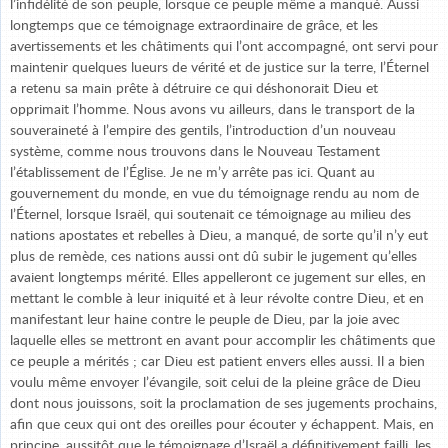
l’infidélité de son peuple, lorsque ce peuple même a manqué. Aussi
longtemps que ce témoignage extraordinaire de grâce, et les
avertissements et les châtiments qui l’ont accompagné, ont servi pour
maintenir quelques lueurs de vérité et de justice sur la terre, l’Éternel
a retenu sa main prête à détruire ce qui déshonorait Dieu et
opprimait l’homme. Nous avons vu ailleurs, dans le transport de la
souveraineté à l’empire des gentils, l’introduction d’un nouveau
système, comme nous trouvons dans le Nouveau Testament
l’établissement de l’Église. Je ne m’y arrête pas ici. Quant au
gouvernement du monde, en vue du témoignage rendu au nom de
l’Éternel, lorsque Israël, qui soutenait ce témoignage au milieu des
nations apostates et rebelles à Dieu, a manqué, de sorte qu’il n’y eut
plus de remède, ces nations aussi ont dû subir le jugement qu’elles
avaient longtemps mérité. Elles appelleront ce jugement sur elles, en
mettant le comble à leur iniquité et à leur révolte contre Dieu, et en
manifestant leur haine contre le peuple de Dieu, par la joie avec
laquelle elles se mettront en avant pour accomplir les châtiments que
ce peuple a mérités ; car Dieu est patient envers elles aussi. Il a bien
voulu même envoyer l’évangile, soit celui de la pleine grâce de Dieu
dont nous jouissons, soit la proclamation de ses jugements prochains,
afin que ceux qui ont des oreilles pour écouter y échappent. Mais, en
principe, aussitôt que le témoignage d’Israël a définitivement failli, les