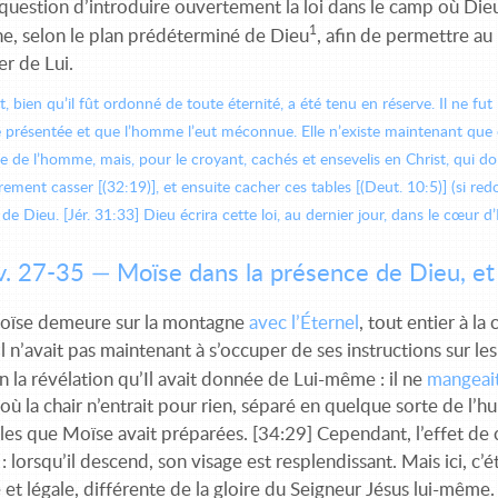
 question d’introduire ouvertement la loi dans le camp où Dieu
1
he, selon le plan prédéterminé de Dieu
, afin de permettre au
er de Lui.
t, bien qu’il fût ordonné de toute éternité, a été tenu en réserve. Il ne f
été présentée et que l’homme l’eut méconnue. Elle n’existe maintenant qu
ée de l’homme, mais, pour le croyant, cachés et ensevelis en Christ, qui d
rement casser [(32:19)], et ensuite cacher ces tables [(Deut. 10:5)] (si re
i de Dieu. [Jér. 31:33] Dieu écrira cette loi, au dernier jour, dans le cœur d’Is
v. 27-35 — Moïse dans la présence de Dieu, et l
oïse demeure sur la montagne
avec l’Éternel
, tout entier à la
Il n’avait pas maintenant à s’occuper de ses instructions sur le
n la révélation qu’Il avait donnée de Lui-même : il ne
mangeai
où la chair n’entrait pour rien, séparé en quelque sorte de l’h
ables que Moïse avait préparées. [34:29] Cependant, l’effet 
: lorsqu’il descend, son visage est resplendissant. Mais ici, c’
 et légale, différente de la gloire du Seigneur Jésus lui-même. 