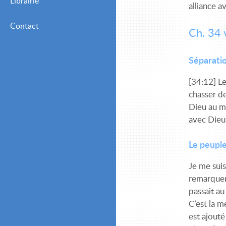
Librairie
Mensuelles (Adultes
alliance a
Chrétiens)
Contact
Ch. 34 
Mensuelles (Jeunes et
Débutants)
Séparatio
[34:12] Le
chasser de
Dieu au mi
avec Dieu 
Le peuple
Je me suis
remarquer)
passait au
C’est la m
est ajout