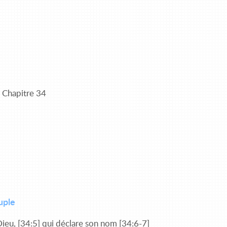
Chapitre 34
uple
ieu, [34:5] qui déclare son nom [34:6-7]