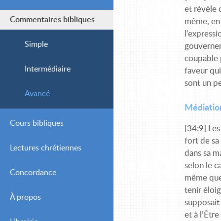
et révèle
Commentaires bibliques
même, en 
l’expressi
Simple
gouverneme
coupable 
Intermédiaire
faveur qui
sont un pe
Avancé
Médiation
Cours bibliques
[34:9] Les
fort de sa
Lectures chrétiennes
dans sa ma
selon le c
Concordance
Journalières
même que 
tenir éloi
À propos
Hebdomadaires
supposait
et à l’Êtr