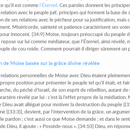
 ce qu’il est comme
l’
Éternel
.
Ces paroles donnent les principes
relation avec le peuple juif, principes qui forment la base d
on de ses relations avec le pécheur pour sa justification, mais 
nt. Miséricorde, sainteté et patience caractérisent ses voies e
pour innocent. [34:9] Moïse, toujours préoccupé du peuple d
 repose sur lui comme médiateur, que l’Éternel, ainsi révélé, m
uple de cou roide. Comment pourrait-il diriger sûrement un pa
 de Moïse basée sur la grâce divine révélée
 relations personnelles de Moïse avec Dieu étaient pleinement 
 propre position pour présenter le peuple tel qu’il était, et faire
rche, du péché d’Israël, de son esprit de rébellion, autant d
aractère révélé par lui : c’est là l’effet propre de la médiation.
Dieu avait allégué pour motiver la destruction du peuple [(32
gné [(33:3)], devient, par l’intervention de la grâce, un argum
 le pardon ; c’est aussi ce que Moïse demande ; et dans le se
e de Dieu, il ajoute : « Possède-nous ». [34:10] Dieu, en répons