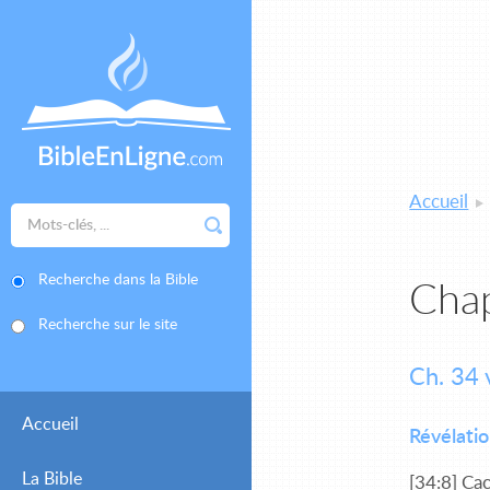
Accueil
Recherche dans la Bible
Chap
Recherche sur le site
Ch. 34 
Accueil
Révélati
La Bible
[34:8] Ca