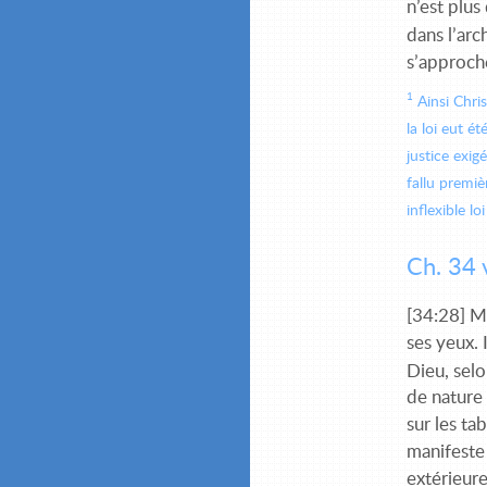
n’est plus
dans l’arc
s’approch
1
Ainsi Chris
la loi eut 
justice exig
fallu premiè
inflexible lo
Ch. 34 
[34:28] M
ses yeux. 
Dieu, selo
de nature 
sur les t
manifeste 
extérieure