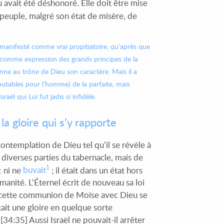
 avait été déshonoré. Elle doit être mise
 peuple, malgré son état de misère, de
ut manifesté comme vrai propitiatoire, qu’après que
e comme expression des grands principes de la
onne au trône de Dieu son caractère. Mais il a
doutables pour l’homme) de la parfaite, mais
raël qui Lui fut jadis si infidèle.
a gloire qui s’y rapporte
 contemplation de Dieu tel qu’il se révèle à
s diverses parties du tabernacle, mais de
1
t
ni ne
buvait
; il était dans un état hors
umanité. L’Éternel écrit de nouveau sa loi
de cette communion de Moïse avec Dieu se
était une gloire en quelque sorte
[34:35] Aussi Israël ne pouvait-il arrêter