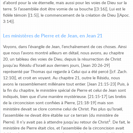
d’abord pour la vie éternelle, mais aussi pour les voies de Dieu sur la
terre. Si l’assemblée doit être vomie de sa bouche [(3:16)], Lui est le
fidèle témoin [(1:5)], le commencement de la création de Dieu [(Apoc.
3:14)].
Les ministères de Pierre et de Jean, en Jean 21
Voyons, dans l’évangile de Jean, l’enchaînement de ces choses. Ainsi
que nous l’avons montré ailleurs en détail, nous avons, au chapitre
20, un tableau des voies de Dieu, depuis la résurrection de Christ
jusqu’au Résidu d’Israël aux derniers jours, [Jean 20:26-29]
représenté par Thomas qui regarde à Celui qui a été percé [(cf. Zach.
12:10)], et croit en voyant. Au chapitre 21, outre le Résidu, nous
avons le rassemblement millénaire tout entier. [Jean 21:15-23] Puis, à
la fin du chapitre, le ministère spécial de Pierre et celui de Jean sont
indiqués, bien que d’une manière mystérieuse. [21:15-17] Les brebis
de la circoncision sont confiées à Pierre, [21:18-19] mais son
ministère devait se clore comme celui de Christ. Pas plus qu’Israël,
l’assemblée ne devait être établie sur ce terrain (du ministère de
1
Pierre). Il n’y avait pas à attendre jusqu’au retour de Christ
. De fait, le
ministère de Pierre était clos, et l’assemblée de la circoncision avait