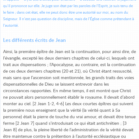
qu’il prononce sur elle. Je juge son état par les paroles de l’Esprit, je suis tenu de
le faire ; dans cet état, elle ne peut donc être une autorité sur moi, au nom du
Seigneur. Il n’est pas question de discipline, mais de l’Église comme prétendant à
l’autorité.
Les différents écrits de Jean
Ainsi, la première épître de Jean est la continuation, pour ainsi dire, de
l’évangile, excepté les deux derniers chapitres de celui-ci, lesquels ont
trait aux dispensations ; l’Apocalypse, au contraire, est la continuation
de ces deux derniers chapitres (20 et 21), où Christ étant ressuscité,
mais sans que l’ascension soit mentionnée, les grands traits des voies
dispensationnelles de Dieu se laissent entrevoir dans les
circonstances rapportées. En même temps, il est montré que Christ
ne pouvait alors personnellement établir le royaume. Il devait d’abord
monter au ciel. [2 Jean 1-2, 4-6] Les deux courtes épîtres qui suivent
la première nous enseignent que la vérité (la vérité quant à Sa
personne) était la pierre de touche du vrai amour, et devait être tenue
ferme [2 Jean 7] quand s’introduisait ce qui était antichrétien ; [3
Jean 8] de plus, la pleine liberté de l’administration de la vérité devait
être maintenue contre la prétention à l’autorité ecclésiastique ou