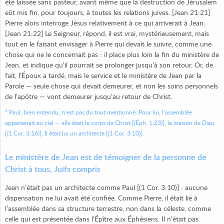
été laissée sans pasteur, avant même que la destruction de Jérusalem
eût mis fin, pour toujours, à toutes les relations juives. [Jean 21:21]
Pierre alors interroge Jésus relativement à ce qui arriverait à Jean.
[Jean 21:22] Le Seigneur, répond, il est vrai, mystérieusement, mais
tout en le faisant envisager à Pierre qui devait le suivre, comme une
chose qui ne le concernait pas : il place plus loin la fin du ministère de
Jean, et indique qu’il pourrait se prolonger jusqu’à son retour. Or, de
fait, l’Époux a tardé, mais le service et le ministère de Jean par la
Parole — seule chose qui devait demeurer, et non les soins personnels
de l’apôtre — vont demeurer jusqu’au retour de Christ.
1
Paul, bien entendu, n’est pas du tout mentionné. Pour lui, l’assemblée
appartenait au ciel — elle était le corps de Christ [(Éph. 1:23)], la maison de Dieu
[(1 Cor. 3:16)]. Il était lui un architecte [(1 Cor. 3:10)].
Le ministère de Jean est de témoigner de la personne de
Christ à tous, Juifs compris
Jean n’était pas un architecte comme Paul [(1 Cor. 3:10)] : aucune
dispensation ne lui avait été confiée. Comme Pierre, il était lié à
l’assemblée dans sa structure terrestre, non dans la céleste, comme
celle qui est présentée dans l’Épître aux Éphésiens. Il n’était pas