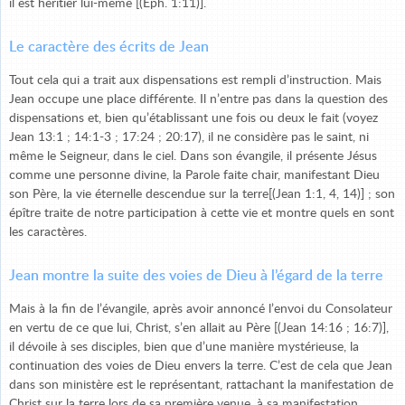
il est héritier lui-même [(Éph. 1:11)].
Le caractère des écrits de Jean
Tout cela qui a trait aux dispensations est rempli d’instruction. Mais
Jean occupe une place différente. Il n’entre pas dans la question des
dispensations et, bien qu’établissant une fois ou deux le fait (voyez
Jean 13:1 ; 14:1-3 ; 17:24 ; 20:17), il ne considère pas le saint, ni
même le Seigneur, dans le ciel. Dans son évangile, il présente Jésus
comme une personne divine, la Parole faite chair, manifestant Dieu
son Père, la vie éternelle descendue sur la terre[(Jean 1:1, 4, 14)] ; son
épître traite de notre participation à cette vie et montre quels en sont
les caractères.
Jean montre la suite des voies de Dieu à l’égard de la terre
Mais à la fin de l’évangile, après avoir annoncé l’envoi du Consolateur
en vertu de ce que lui, Christ, s’en allait au Père [(Jean 14:16 ; 16:7)],
il dévoile à ses disciples, bien que d’une manière mystérieuse, la
continuation des voies de Dieu envers la terre. C’est de cela que Jean
dans son ministère est le représentant, rattachant la manifestation de
Christ sur la terre lors de sa première venue, à sa manifestation