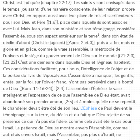
Christ, est indiquée (chapitre 22:17). Les saints y sont envisagés dans
le temps, jouissant, d’une manière consciente, de leur relation propre
avec Christ, en rapport aussi avec leur place de rois et sacrificateurs
pour son Dieu et Père [(1:6)], place dans laquelle ils sont associés
avec Lui. Mais Jean, dans son ministère et son témoignage, considère
1
l’assemblée, sous son aspect extérieur sur la terre
, dans son état de
déclin d’abord (Christ le jugeant) [(Apoc. 2 et 3)], puis à la fin, mais en
gloire et en grâce, comme la vraie assemblée, la métropole de
l’univers et le siège du gouvernement de Dieu sur le monde [(21:2-3)].
[21:22] C’est une demeure dans laquelle Dieu et l’Agneau habitent.
Ces considérations facilitent, pour nous, l’intelligence de l’objet et de
la portée du livre de l’Apocalypse. L’assemblée a manqué ; les gentils,
entés, par la foi, sur l’olivier franc, n’ont pas persévéré dans la bonté
de Dieu [(Rom. 11:16-24)]. [2:4] L’assemblée d’Éphèse, le vase
intelligent et l’expression de ce que l’assemblée de Dieu était, avait
abandonné son premier amour, [2:5] et à moins qu’elle ne se repentît,
le chandelier devait être ôté de son lieu.
L’Éphèse
de Paul devient le
témoignage, sur la terre, du déclin et du fait que Dieu rejette de sa
présence ce qui n’a pas été fidèle, comme cela avait été le cas pour
Israël. La patience de Dieu se montre envers l’Assemblée, comme
autrefois envers Israël, mais l’Assemblée, pas plus qu’Israël, ne