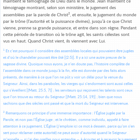
maintient le témoignage de Dieu dans le monde. Jean maintient ce
témoignage montrant, selon son ministère, le jugement des
2
assemblées par la parole de Christ
, et ensuite, le jugement du monde
par le trône (l’autorité et la puissance divines), jusqu’à ce que Christ
vienne, prenne sa grande puissance, et entre dans son règne. Pendant
cette période de transition où le trône agit, les saints célestes sont
vus en haut. Quand Christ vient, ils viennent avec Lui.
1
Et c’est pourquoi il considère des assemblées locales qui pouvaient être jugées
et d’où le chandelier pouvait être ôté [(2:5)]. Il y a ici une autre preuve de la
sagesse divine. Quoique nous ayons, je n’en doute pas, l’histoire complète de
l’assemblée dans ce monde jusqu’à la fin, elle est donnée par des faits alors
présents, de manière à ce que l’on ne pût y voir un délai pour la venue du
Seigneur. Ainsi, dans les paraboles, les vierges qui s’endorment sont aussi celles
qui s’éveillent [(Matt. 25:5, 7)] ; les serviteurs qui reçoivent les talents sont ceux
que l’on trouve au retour du Seigneur [(Matt. 25:14, 19)] ; bien que nous
sachions que des siècles ont passé et que la mort du Seigneur est intervenue.
2
Remarquons ce principe d’une immense importance : l’Église jugée par la
Parole, et non pas l’Église juge ; et le chrétien, comme individu, appelé à faire
attention à ce jugement. L’Église (j’emploie ici ce mot à dessein, parce qu’on s’en
sert pour réclamer cette autorité) ne peut avoir d’autorité quand le Seigneur
m’appelle — si j’ai des oreilles pour entendre — à écouter et à recevoir le jugement