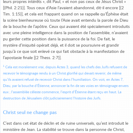
leurs propres intérêts », dit Paul, « et non pas ceux de Jésus Christ »
[(Phil. 2:21)]. Tous ceux d’Asie l’avaient abandonné, dit-il encore [(2
Tim. 1:15)], et cela est frappant quand on se rappelle qu’Éphèse était
la scène bienheureuse où toute l’Asie avait entendu la parole de Dieu
de la bouche de l’apôtre. Ceux qui avaient été spécialement introduits
avec une pleine intelligence dans la position de l’assemblée, n’avaient
pu garder cette position dans la puissance de la foi. De fait, le
mystère d’iniquité opérait déjà, et il doit se poursuivre et grandir
jusqu’à ce que soit enlevé ce qui fait obstacle à la manifestation de
l’apostasie finale [(2 Thess. 2:7)].
1
Cela est moralement vrai, depuis Actes 3, quand les chefs des Juifs refusent de
recevoir le témoignage rendu à un Christ glorifié qui devait revenir, de même
qu’ils avaient refusé de recevoir Christ dans l’humiliation. On voit, en Actes 7,
Dieu, par la bouche d’Étienne, annoncer la fin de ses voies en témoignage envers
eux ; l’assemblée céleste commence, l’esprit d’Étienne étant reçu en haut. La
destruction de Jérusalem clôt judiciairement l’histoire des Juifs.
Christ seul ne change pas
C’est dans cet état de déclin et de ruine universels, qu’est introduit le
ministère de Jean. La stabilité se trouve dans la personne de Christ,