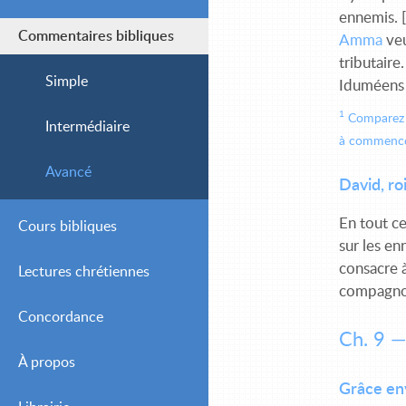
ennemis. [
Commentaires bibliques
Amma
veu
tributaire
Simple
Iduméens s
1
Comparez le
Intermédiaire
à commencer 
Avancé
David, ro
En tout ce
Cours bibliques
sur les en
consacre à
Lectures chrétiennes
compagnon
Concordance
Journalières
Ch. 9 —
À propos
Hebdomadaires
Grâce env