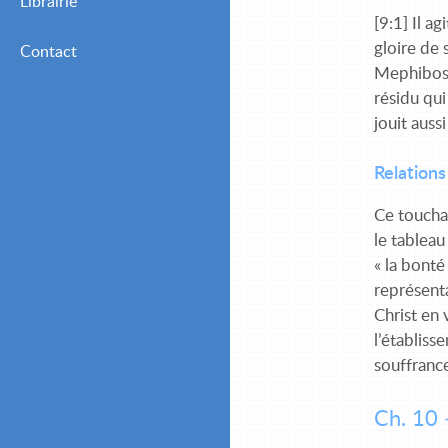
Librairie
Mensuelles (Adultes
[9:1] Il a
Chrétiens)
gloire de 
Contact
Mephibosh
Mensuelles (Jeunes et
résidu qui
Débutants)
jouit auss
Relations
Ce touchan
le tableau
« la bonté
représenta
Christ en 
l’établiss
souffranc
Ch. 10 