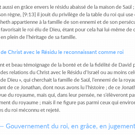
git aussi en grâce envers le résidu abaissé de la maison de Saül 
son règne, [9:13] il jouit du privilège de la table du roi qui us
eth appartienne à la famille de son ennemi et de son perséc
 favorisait le roi élu de Dieu, étant pour cela haï lui-même de c
i en plein de l’héritage de sa famille.
 de Christ avec le Résidu le reconnaissant comme roi
t et beau témoignage de la bonté et de la fidélité de David p
 des relations du Christ avec le Résidu d’Israël ou au moins celui
 de Dieu », qui cherchait la famille de Saül, l’ennemi de la roy
nt de ce Jonathan, dont nous avons lu l’histoire ; de ce Jonat
vue du royaume, mais qui, dans leur pensée, ne s’élèveront pas 
ement du royaume ; mais il ne figure pas parmi ceux qui enviro
es du roi méconnu et rejeté.
— Gouvernement du roi, en grâce, en jugement