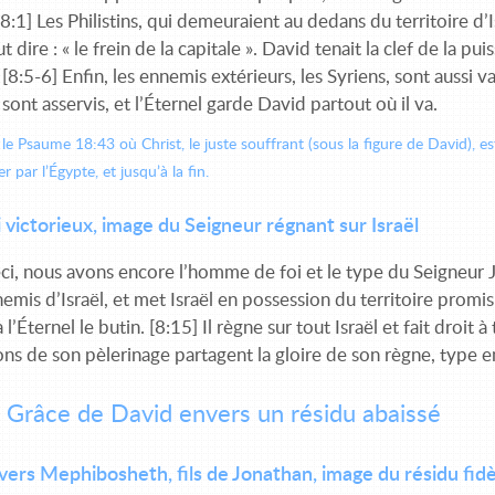
8:1] Les Philistins, qui demeuraient au dedans du territoire d’
t dire : « le frein de la capitale ». David tenait la clef de la 
. [8:5-6] Enfin, les ennemis extérieurs, les Syriens, sont aussi
ont asservis, et l’Éternel garde David partout où il va.
 Psaume 18:43 où Christ, le juste souffrant (sous la figure de David), est
par l’Égypte, et jusqu’à la fin.
i victorieux, image du Seigneur régnant sur Israël
ci, nous avons encore l’homme de foi et le type du Seigneur Jé
nemis d’Israël, et met Israël en possession du territoire promis 
 l’Éternel le butin. [8:15] Il règne sur tout Israël et fait droit
s de son pèlerinage partagent la gloire de son règne, type en
 Grâce de David envers un résidu abaissé
ers Mephibosheth, fils de Jonathan, image du résidu fidè