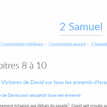
2 Samuel
Commentaires bibliques
Commentaire avancé
2 Samue
itres 8 à 10
 Victoires de David sur tous les ennemis d’Isra
 de David pour assujettir tous ses ennemis
1
inement échappé aux débats du peuple
, David agit ensuite a