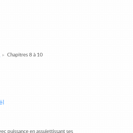
l
Chapitres 8 à 10
ël
vec puissance en assujettissant ses