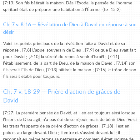
[7:13] Son fils bâtirait la maison. Dès l’Exode, la pensée de l’homme
spirituel était de préparer une habitation à l’Éternel. (Ex. 15:2).
Ch. 7 v. 8-16 — Révélation de Dieu à David en réponse à son
désir
Voici les points principaux de la révélation faite à David et de sa
réponse : [7:8] L’appel souverain de Dieu ; [7:9] ce que Dieu avait fait
pour David ; [7:10] la sûreté du repos à venir d’Israël ; [7:11]
l’établissement, de la part de Dieu, de la maison de David ; [7:14] son
fils serait Fils de Dieu, [7:13] bâtirait la maison ; [7:16] le trône de son
fils serait établi pour toujours.
Ch. 7 v. 18-29 — Prière d'action de grâces de
David
[7:27] La première pensée de David, et il en est toujours ainsi lorsque
l’Esprit de Dieu agit, n’a pas été de se réjouir, mais de bénir Dieu. Voici
les traits frappants de sa prière d’action de grâces : [7:18] Il est en
paix et au large devant Dieu ; il entre et s’assied devant lui ; il
reconnaît en même temps sa petitesse et combien il était indigne de