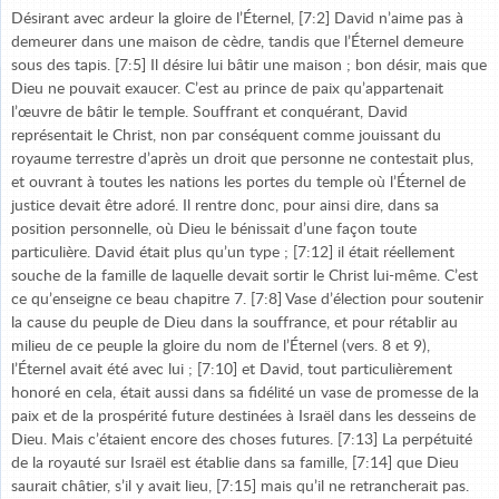
Désirant avec ardeur la gloire de l’Éternel, [7:2] David n’aime pas à
demeurer dans une maison de cèdre, tandis que l’Éternel demeure
sous des tapis. [7:5] Il désire lui bâtir une maison ; bon désir, mais que
Dieu ne pouvait exaucer. C’est au prince de paix qu’appartenait
l’œuvre de bâtir le temple. Souffrant et conquérant, David
représentait le Christ, non par conséquent comme jouissant du
royaume terrestre d’après un droit que personne ne contestait plus,
et ouvrant à toutes les nations les portes du temple où l’Éternel de
justice devait être adoré. Il rentre donc, pour ainsi dire, dans sa
position personnelle, où Dieu le bénissait d’une façon toute
particulière. David était plus qu’un type ; [7:12] il était réellement
souche de la famille de laquelle devait sortir le Christ lui-même. C’est
ce qu’enseigne ce beau chapitre 7. [7:8] Vase d’élection pour soutenir
la cause du peuple de Dieu dans la souffrance, et pour rétablir au
milieu de ce peuple la gloire du nom de l’Éternel (vers. 8 et 9),
l’Éternel avait été avec lui ; [7:10] et David, tout particulièrement
honoré en cela, était aussi dans sa fidélité un vase de promesse de la
paix et de la prospérité future destinées à Israël dans les desseins de
Dieu. Mais c’étaient encore des choses futures. [7:13] La perpétuité
de la royauté sur Israël est établie dans sa famille, [7:14] que Dieu
saurait châtier, s’il y avait lieu, [7:15] mais qu’il ne retrancherait pas.