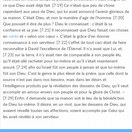
ce que Dieu avait déjà fait. [7:19] Ce n’était que peu de chose
cependant aux yeux de Dieu, qui lui avait annoncé l’avenir glorieux de
sa maison. C’était Dieu, et non la manière d’agir de l’homme. [7:20]
Que pouvait-il dire de plus ? Dieu le connaissait ; c’était là sa
confiance et sa joie. [7:21] Il reconnaissait que Dieu faisait ces choses
en
vérité
et « selon son cœur ». C’était la grâce d’en donner
connaissance à son serviteur. [7:22] L’effet de tout ceci était de faire
reconnaître à David l’excellence de l’Éternel. Il n’y avait que Lui, et,
[7:23] sur la terre, il n’y avait rien de comparable à son peuple élu,
qu’Il était allé racheter pour lui-même et qu’il s’était maintenant
assuré, [7:24] afin qu’Israël fût son peuple à jamais et que lui-même
fût son Dieu. C’est le genre le plus élevé de la prière, que celle dont la
source n’est pas dans nos besoins, mais dans les désirs et
l’intelligence produits par la révélation des desseins de Dieu, qu’il veut
accomplir en amour envers son peuple et pour la gloire de Christ. —
[7:29] Enfin, il demande que sa maison soit le lieu de la bénédiction
de Dieu lui-même. Il désire, en un mot, que les desseins de Dieu, qui
avaient réveillé toutes ses affections, soient accomplis par Celui qui
les avait révélés à son serviteur.