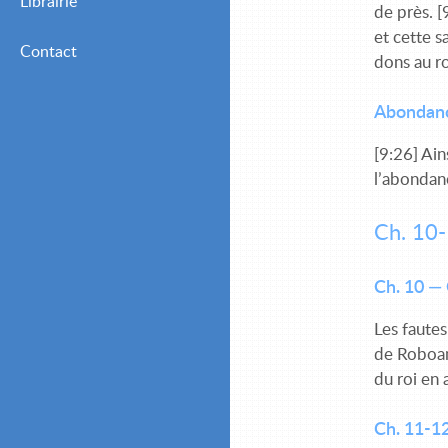
Librairie
Mensuelles (Adultes
de près. [
Chrétiens)
et cette s
Contact
dons au roi
Mensuelles (Jeunes et
Débutants)
Abondance
[9:26] Ain
l’abondan
Ch. 10-
Ch. 10 — 
Les fautes
de Roboam
du roi en 
Ch. 11-12