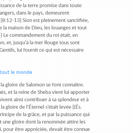
uissance de la terre promise dans toute
trangers, dans le pays, demeurent
e. [8:12-13] Sion est pleinement sanctifiée,
de la maison de Dieu, les louanges et tout
15] Le commandement du roi était, en
n, et, jusqu’à la mer Rouge tous sont
entils, lui fournit ce qui est nécessaire
 tout le monde
 la gloire de Salomon se font connaître.
s, et la reine de Sheba vient lui apporter
oivent ainsi contribuer à sa splendeur et à
la gloire de l’Éternel s’était levée [(És.
incipe de la grâce, et par la puissance qui
t une gloire dont la renommée attire les
ui, pour être appréciée, devait être connue