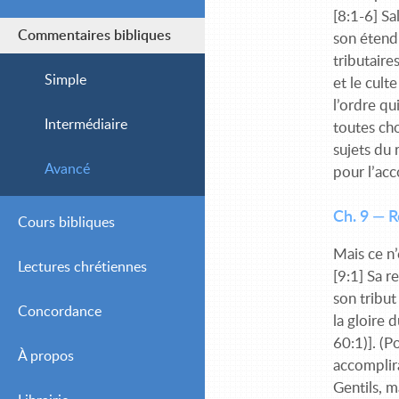
[8:1-6] Sa
Commentaires bibliques
son étendu
tributaire
Simple
et le cult
l’ordre qu
Intermédiaire
toutes ch
sujets du 
Avancé
pour l’ac
Ch. 9 — 
Cours bibliques
Mais ce n’
Lectures chrétiennes
[9:1] Sa r
son tribut
Concordance
Journalières
la gloire 
60:1)]. (P
À propos
Hebdomadaires
accomplira
Gentils, m