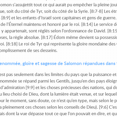
lomon s’assujettit tout ce qui aurait pu empêcher la pleine jo
e, soit du côté de Tyr, soit du côté de la Syrie. [8:7-8] Les é
s [8:9] et les enfants d’Israël sont capitaines et gens de guerr
e de l’Éternel maintenu et honoré par le roi. [8:14] Le service 
i y appartenait, sont réglés selon l’ordonnance de David. [8:
oses, la règle absolue. [8:17] Édom même devient sa possessio
roi. [8:18] Le roi de Tyr qui représente la gloire mondaine des G
complissement de ses desseins.
Renommée, gloire et sagesse de Salomon répandues dans
est pas seulement dans les limites du pays que la puissance et
enommée se répand parmi les Gentils, jusqu’en des pays éloigné
 d’admiration [9:9] et les choses précieuses des nations, qui d
du lieu choisi de Dieu, dont la lumière était venue, et sur lequel 
our le moment, sans doute, ce n’est qu’en type, mais selon le pr
 pleinement ces choses selon les conseils de Dieu). [9:6] C’es
ais dont la vue dépasse tout ce que l’on pouvait en dire, et q