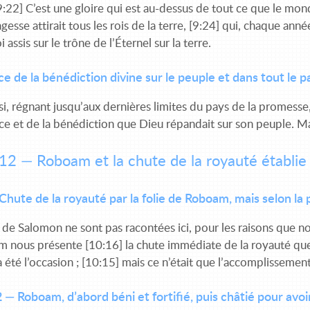
9:22] C’est une gloire qui est au-dessus de tout ce que le mond
agesse attirait tous les rois de la terre, [9:24] qui, chaque ann
 assis sur le trône de l’Éternel sur la terre.
 de la bénédiction divine sur le peuple et dans tout le 
si, régnant jusqu’aux dernières limites du pays de la promesse, [
ce et de la bénédiction que Dieu répandait sur son peuple. Ma
12 — Roboam et la chute de la royauté établie
Chute de la royauté par la folie de Roboam, mais selon la 
 de Salomon ne sont pas racontées ici, pour les raisons que nou
 nous présente [10:16] la chute immédiate de la royauté que D
a été l’occasion ; [10:15] mais ce n’était que l’accomplissement
 — Roboam, d’abord béni et fortifié, puis châtié pour avo