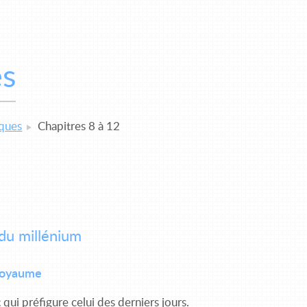
es
ques
Chapitres 8 à 12
 du millénium
 royaume
 qui préfigure celui des derniers jours.