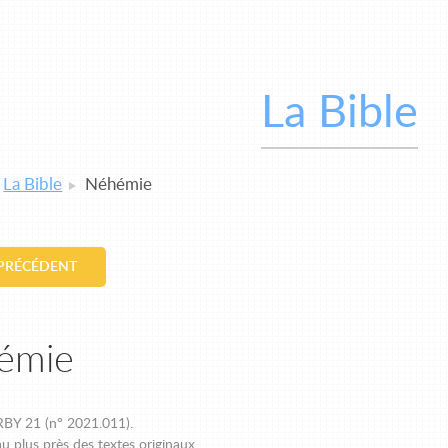
La Bible
La Bible
Néhémie
 PRÉCÉDENT
émie
BY 21 (n° 2021.011).
u plus près des textes originaux.