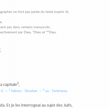
graphes ne font pas partie du texte inspiré. Ils
e.
vent pas dans certains manuscrits.
pectivement par Dieu, °Dieu et °°Dieu.
E
3
la capitale
,
2
3
.-C.
hébreu : Shushan.
ou : forteresse,
. Et je les interrogeai au sujet des Juifs,