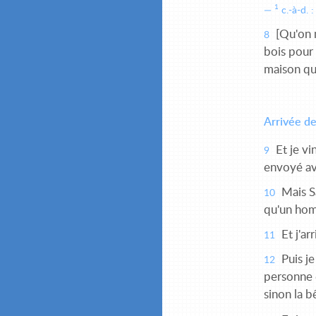
1
c.-à-d. 
[Qu'on m
8
bois pour 
maison que
Arrivée de
Et je vi
9
envoyé av
Mais Sa
10
qu'un homm
Et j'arr
11
Puis je
12
personne 
sinon la b