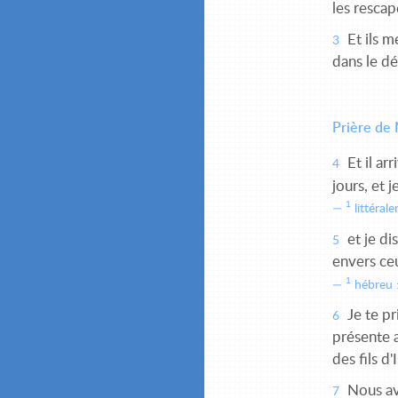
les rescap
Et ils m
3
dans le dé
Prière de
Et il ar
4
jours, et j
1
littérale
et je di
5
envers ce
1
hébreu :
Je te pr
6
présente a
des fils d
Nous avo
7