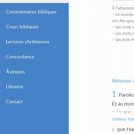
À l'attentio
Commentaires bibliques
– La numérot
ont été ajout
Cours bibliques
Simple
– Les mots e
– Les mots 
– Les trois
Lectures chrétiennes
Intermédiaire
Concordance
Avancé
Journalières
À propos
Hebdomadaires
Néhémie r
Librairie
Mensuelles (Adultes
1
Chrétiens)
Paroles
Contact
Et au mois
Mensuelles (Jeunes et
1
c.-à-d. :
Débutants)
château fort
que Hana
2