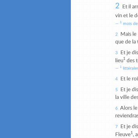
2
Et il a
vin et le 
1
mois de 
Mais le 
2
que de la 
Et je di
3
1
lieu
des t
1
littéral
Et le ro
4
Et je di
5
la ville d
Alors le
6
reviendras
Et je di
7
1
Fleuve
, 