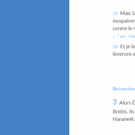
Mais Sa
19
moquèrent 
contre le r
1
ou : Gas
Et je l
20
lèverons e
Reconstruc
3
Alors Él
Brebis. Il
Hananeël.