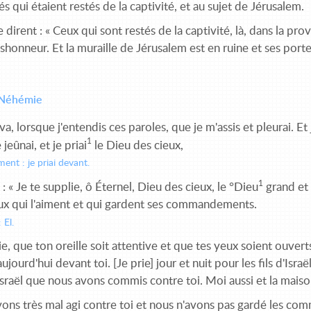
és qui étaient restés de la captivité, et au sujet de Jérusalem.
e dirent : « Ceux qui sont restés de la captivité, là, dans la p
shonneur. Et la muraille de Jérusalem est en ruine et ses porte
 Néhémie
riva, lorsque j'entendis ces paroles, que je m'assis et pleurai. Et
1
e jeûnai, et je priai
le Dieu des cieux,
ment : je priai devant.
1
s : « Je te supplie, ô Éternel, Dieu des cieux, le °Dieu
grand et 
ux qui l'aiment et qui gardent ses commandements.
 El.
ie, que ton oreille soit attentive et que tes yeux soient ouver
ujourd'hui devant toi. [Je prie] jour et nuit pour les fils d'Israë
'Israël que nous avons commis contre toi. Moi aussi et la mai
ns très mal agi contre toi et nous n'avons pas gardé les comm