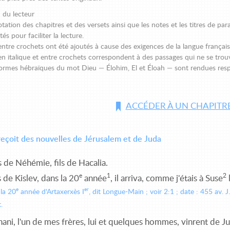
n du lecteur
ation des chapitres et des versets ainsi que les notes et les titres de para
és pour faciliter la lecture.
ntre crochets ont été ajoutés à cause des exigences de la langue français
en italique et entre crochets correspondent à des passages qui ne se trou
 formes hébraïques du mot Dieu — Élohim, El et Éloah — sont rendues res
ACCÉDER À UN CHAPITR
eçoit des nouvelles de Jérusalem et de Juda
 de Néhémie, fils de Hacalia.
e
1
2
 de Kislev, dans la 20
année
, il arriva, comme j'étais à Suse
e
er
 la 20
année d'Artaxerxès I
, dit Longue-Main ; voir 2:1 ; date : 455 av. J
.
ni, l'un de mes frères, lui et quelques hommes, vinrent de Juda