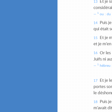
Et je s
13
considérai
1
ou : du 
Puis je
14
qui était 
Et je m
15
et je m'en
Or les 
16
Juifs ni au
1
hébreu :
Et je l
17
portes son
le déshonn
Puis je
18
m'avait di