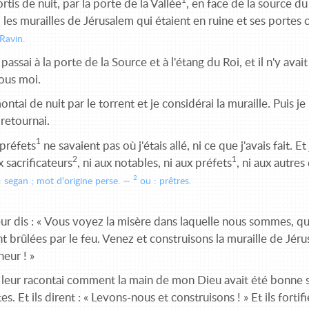
ortis de nuit, par la porte de la Vallée
, en face de la source du
 les murailles de Jérusalem qui étaient en ruine et ses portes
Ravin.
 passai à la porte de la Source et à l'étang du Roi, et il n'y ava
sous moi.
ontai de nuit par le torrent et je considérai la muraille. Puis je 
 retournai.
1
préfets
ne savaient pas où j'étais allé, ni ce que j'avais fait.
2
1
x sacrificateurs
, ni aux notables, ni aux préfets
, ni aux autres
2
 segan ; mot d'origine perse.
ou : prêtres.
eur dis : « Vous voyez la misère dans laquelle nous sommes, q
t brûlées par le feu. Venez et construisons la muraille de Jér
eur ! »
 leur racontai comment la main de mon Dieu avait été bonne sur
tes. Et ils dirent : « Levons-nous et construisons ! » Et ils forti