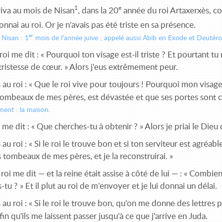
1
e
rriva au mois de Nisan
, dans la 20
année du roi Artaxerxès, com
donnai au roi. Or je n'avais pas été triste en sa présence.
er
Nisan : 1
mois de l'année juive ; appelé aussi Abib en Exode et Deuté
roi me dit : « Pourquoi ton visage est-il triste ? Et pourtant tu 
tristesse de cœur. » Alors j'eus extrêmement peur.
s au roi : « Que le roi vive pour toujours ! Pourquoi mon visage n
ombeaux de mes pères, est dévastée et que ses portes sont c
ement : la maison.
i me dit : « Que cherches-tu à obtenir ? » Alors je priai le Dieu 
s au roi : « Si le roi le trouve bon et si ton serviteur est agréab
es tombeaux de mes pères, et je la reconstruirai. »
 roi me dit — et la reine était assise à côté de lui — : « Com
-tu ? » Et il plut au roi de m'envoyer et je lui donnai un délai.
s au roi : « Si le roi le trouve bon, qu'on me donne des lettres
afin qu'ils me laissent passer jusqu'à ce que j'arrive en Juda.