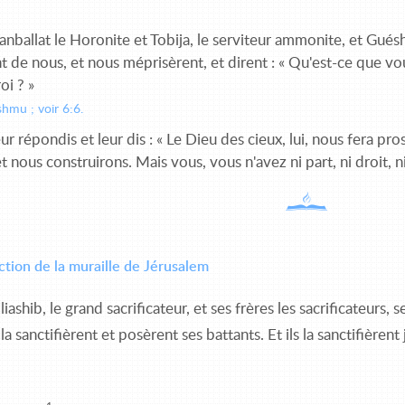
nballat le Horonite et Tobija, le serviteur ammonite, et Gué
de nous, et nous méprisèrent, et dirent : « Qu'est-ce que vou
oi ? »
hmu ; voir 6:6.
eur répondis et leur dis : « Le Dieu des cieux, lui, nous fera pr
t nous construirons. Mais vous, vous n'avez ni part, ni droit, n
tion de la muraille de Jérusalem
iashib, le grand sacrificateur, et ses frères les sacrificateurs, 
s la sanctifièrent et posèrent ses battants. Et ils la sanctifièren