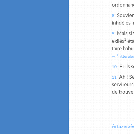
ordonnance
Souviens
8
infidèles,
Mais si
9
1
exilés
éta
faire hab
1
littéral
Et ils 
10
Ah ! Se
11
serviteurs
de trouve
Artaxerxès