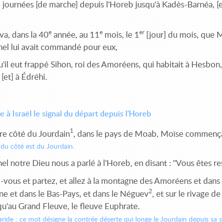
1 journées [de marche] depuis l'Horeb jusqu'à Kadès-Barnéa, [
e
e
er
iva, dans la 40
année, au 11
mois, le 1
[jour] du mois, que Mo
rnel lui avait commandé pour eux,
'il eut frappé Sihon, roi des Amoréens, qui habitait à Hesbon, 
[et] à Édréhi.
 à Israël le signal du départ depuis l'Horeb
1
re côté du Jourdain
, dans le pays de Moab, Moïse commença à
: du côté est du Jourdain.
nel notre Dieu nous a parlé à l'Horeb, en disant : "Vous êtes 
vous et partez, et allez à la montagne des Amoréens et dans to
2
ne et dans le Bas-Pays, et dans le Néguev
, et sur le rivage d
qu'au Grand Fleuve, le fleuve Euphrate.
aride ; ce mot désigne la contrée déserte qui longe le Jourdain depuis sa 