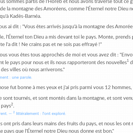
us sommes partis de l'Horeb et nous avons traversé tout ce g
 de la montagne des Amoréens, comme l'Éternel notre Dieu 
squ'à Kadès-Barnéa.
ous ai dit : "Vous êtes arrivés jusqu'à la montagne des Amoré
, l'Éternel ton Dieu a mis devant toi le pays. Monte, prends 
te l'a dit ! Ne crains pas et ne sois pas effrayé !"
ous vous êtes tous approchés de moi et vous avez dit : "Env
1
nt le pays pour nous et ils nous rapporteront des nouvelles
d
des villes où nous arriverons."
ement : une parole.
hose fut bonne à mes yeux et j'ai pris parmi vous 12 hommes,
se sont tournés, et sont montés dans la montagne, et sont venus
2
e pays
.
2
rent.
littéralement : l'ont exploré.
ls ont pris dans leurs mains des fruits du pays, et nous les ont 
"Le pays que l'Éternel notre Dieu nous donne est bon."