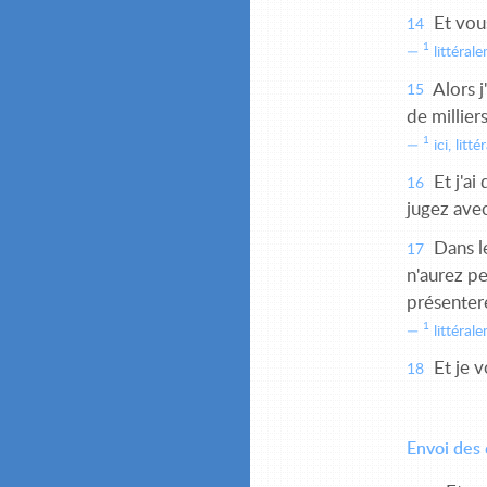
Et vous
14
1
littérale
Alors j'
15
de millier
1
ici, litt
Et j'ai
16
jugez avec
Dans le
17
n'aurez pe
présentere
1
littéral
Et je v
18
Envoi des 