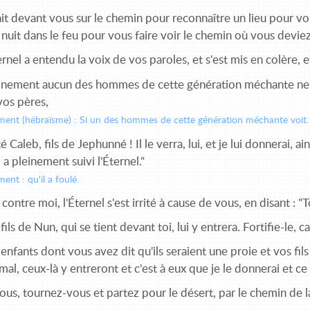
ait devant vous sur le chemin pour reconnaître un lieu pour v
 la nuit dans le feu pour vous faire voir le chemin où vous devie
ernel a entendu la voix de vos paroles, et s'est mis en colère, et
inement aucun des hommes de cette génération méchante ne
vos pères,
ement (hébraïsme) : Si un des hommes de cette génération méchante voit.
 Caleb, fils de Jephunné ! Il le verra, lui, et je lui donnerai, ain
l a pleinement suivi l'Éternel."
ment : qu'il a foulé.
ntre moi, l'Éternel s'est irrité à cause de vous, en disant : "To
ils de Nun, qui se tient devant toi, lui y entrera. Fortifie-le, car 
enfants dont vous avez dit qu'ils seraient une proie et vos fil
 mal, ceux-là y entreront et c'est à eux que je le donnerai et 
us, tournez-vous et partez pour le désert, par le chemin de 