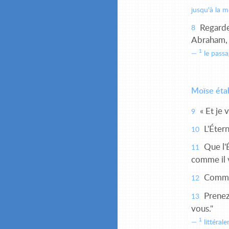
jusqu'à la 
Regarde,
8
Abraham, à
1
le passag
Moïse étab
« Et je 
9
L'Étern
10
Que l'É
11
comme il v
Comment
12
Prenez
13
vous."
1
littéral