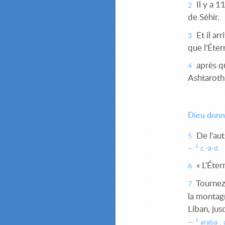
Il y a 1
2
de Séhir.
Et il arr
3
que l'Éte
après qu
4
Ashtaroth 
Dieu donne
De l'aut
5
1
c.-à-d. 
« L'Éter
6
Tournez-
7
la montag
Liban, jus
1
araba : 