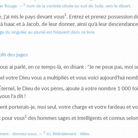
2
mer Rouge.
nom de la contrée située au sud de Juda, vers le désert.
1
 j'ai mis le pays devant vous
. Entrez et prenez possession du
 Isaac et à Jacob, de leur donner, ainsi qu'à leur descendance
e du singulier au pluriel est fréquent dans ce livre.
lit des juges
vous ai parlé, en ce temps-là, en disant : "Je ne peux pas, moi s
el votre Dieu vous a multipliés et vous voici aujourd'hui nom
ternel, le Dieu de vos pères, ajoute à votre nombre 1 000 foi
ous l'a dit !
 porterais-je, moi seul, votre charge et votre fardeau et vo
1
 pour vous
des hommes sages et intelligents et connus selon vo
2
ement : donnez-vous.
ici, littéralement : têtes.