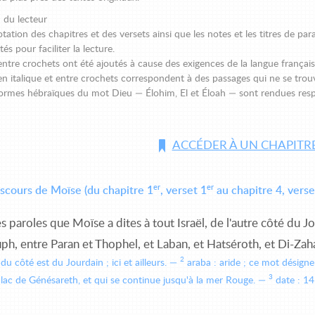
n du lecteur
ation des chapitres et des versets ainsi que les notes et les titres de para
és pour faciliter la lecture.
ntre crochets ont été ajoutés à cause des exigences de la langue français
en italique et entre crochets correspondent à des passages qui ne se trou
 formes hébraïques du mot Dieu — Élohim, El et Éloah — sont rendues res
ACCÉDER À UN CHAPITR
er
er
scours de Moïse (du chapitre 1
, verset 1
au chapitre 4, verse
es paroles que Moïse a dites à tout Israël, de l'autre côté du J
ph, entre Paran et Thophel, et Laban, et Hatséroth, et Di-Zah
2
 du côté est du Jourdain ; ici et ailleurs.
araba : aride ; ce mot désigne
3
 lac de Génésareth, et qui se continue jusqu'à la mer Rouge.
date : 14