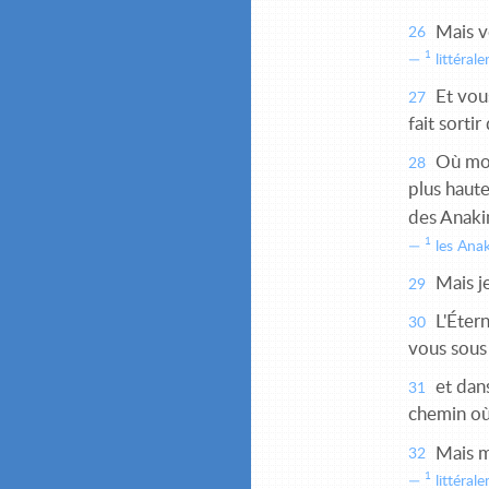
Mais v
26
1
littéral
Et vous
27
fait sorti
Où mont
28
plus haute
des Anak
1
les Anak
Mais je
29
L'Étern
30
vous sous
et dans
31
chemin où 
Mais m
32
1
littéral