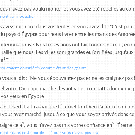
ous n'avez pas voulu monter et vous avez été rebelles au 
ement : à la bouche.
 avez murmuré dans vos tentes et vous avez dit : "C'est parce
r du pays d'Égypte pour nous livrer entre les mains des Amorée
erions-nous ? Nos frères nous ont fait fondre le cœur, en dis
 taille que nous. Les villes sont grandes et fortifiées jusqu'aux
1
im
.'"
im étaient considérés comme étant des géants.
 vous ai dit : "Ne vous épouvantez pas et ne les craignez pas 
el votre Dieu, qui marche devant vous, combattra lui-même pou
 vos yeux en Égypte
 le désert. Là tu as vu que l'Éternel ton Dieu t'a porté comme
vous avez marché, jusqu'à ce que vous soyez arrivés dans ce l
1
2
algré cela
, vous n'avez pas mis votre confiance en
l'Éternel
2
ement : dans cette parole.
ou : vous n'avez pas cru.