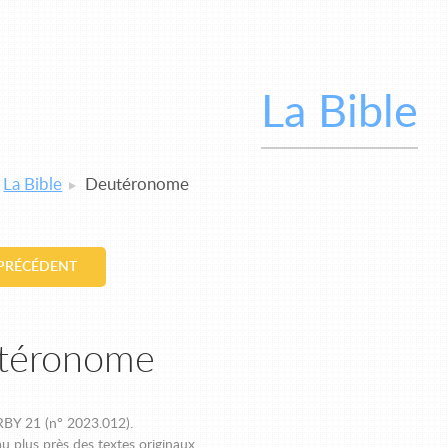
La Bible
La Bible
Deutéronome
 PRÉCÉDENT
téronome
BY 21 (n° 2023.012).
u plus près des textes originaux.