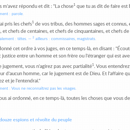
1
 m'avez répondu et dit : "La chose
que tu as dit de faire est
ment : parole.
1
ai pris les chefs
de vos tribus, des hommes sages et connus, et 
s, et chefs de centaines, et chefs de cinquantaines, et chefs de 
2
éralement : têtes.
ailleurs : commissaires, magistrats.
 donné cet ordre à vos juges, en ce temps-là, en disant : "Écout
 justice entre un homme et son frère ou l'étranger qui est avec
1
 jugement, vous n'agirez pas avec partialité
. Vous entendrez 
ur d'aucun homme, car le jugement est de Dieu. Et l'affaire qui
z et je l'entendrai."
ement : Vous ne reconnaîtrez pas les visages.
ous ai ordonné, en ce temps-là, toutes les choses que vous dev
douze espions et révolte du peuple