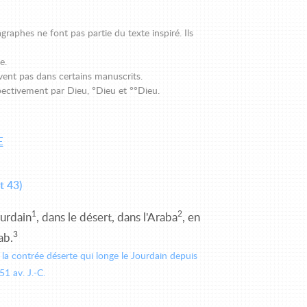
graphes ne font pas partie du texte inspiré. Ils
e.
vent pas dans certains manuscrits.
pectivement par Dieu, °Dieu et °°Dieu.
E
t 43)
1
2
ourdain
, dans le désert, dans l'Araba
, en
3
ab.
 la contrée déserte qui longe le Jourdain depuis
51 av. J.-C.