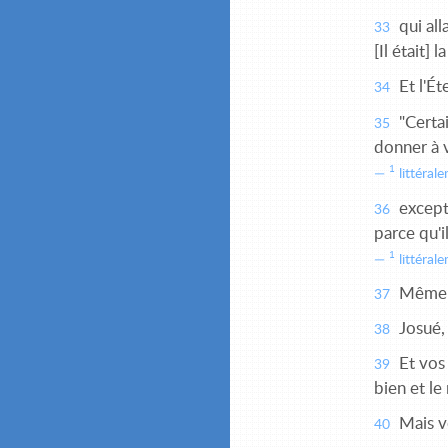
qui all
33
[Il était]
Et l'Ét
34
"Certa
35
donner à 
1
littéral
excepté
36
parce qu'i
1
littérale
Même co
37
Josué, f
38
Et vos 
39
bien et le
Mais vo
40