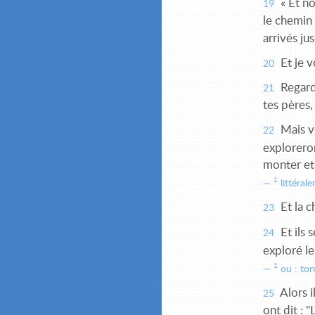
« Et no
19
le chemin
arrivés ju
Et je v
20
Regarde
21
tes pères, 
Mais v
22
explorero
monter et 
1
littéral
Et la c
23
Et ils 
24
exploré l
1
ou : tor
Alors i
25
ont dit : 