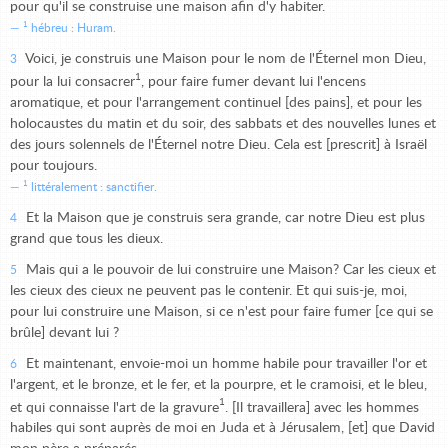
pour qu'il se construise une maison afin d'y habiter.
1
hébreu : Huram.
Voici, je construis une Maison pour le nom de l'Éternel mon Dieu,
3
1
pour la lui consacrer
, pour faire fumer devant lui l'encens
aromatique, et pour l'arrangement continuel [des pains], et pour les
holocaustes du matin et du soir, des sabbats et des nouvelles lunes et
des jours solennels de l'Éternel notre Dieu. Cela est [prescrit] à Israël
pour toujours.
1
littéralement : sanctifier.
Et la Maison que je construis sera grande, car notre Dieu est plus
4
grand que tous les dieux.
Mais qui a le pouvoir de lui construire une Maison? Car les cieux et
5
les cieux des cieux ne peuvent pas le contenir. Et qui suis-je, moi,
pour lui construire une Maison, si ce n'est pour faire fumer [ce qui se
brûle] devant lui ?
Et maintenant, envoie-moi un homme habile pour travailler l'or et
6
l'argent, et le bronze, et le fer, et la pourpre, et le cramoisi, et le bleu,
1
et qui connaisse l'art de la gravure
. [Il travaillera] avec les hommes
habiles qui sont auprès de moi en Juda et à Jérusalem, [et] que David