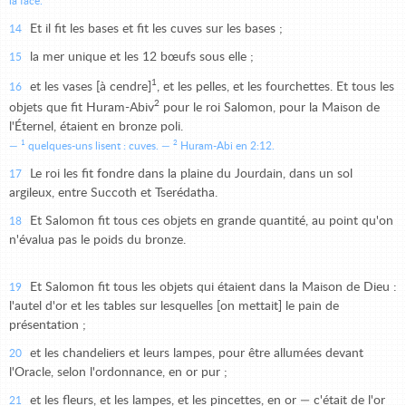
la face.
Et il fit les bases et fit les cuves sur les bases ;
14
la mer unique et les 12 bœufs sous elle ;
15
1
et les vases [à cendre]
, et les pelles, et les fourchettes. Et tous les
16
2
objets que fit Huram-Abiv
pour le roi Salomon, pour la Maison de
l'Éternel, étaient en bronze poli.
1
2
quelques-uns lisent : cuves.
Huram-Abi en 2:12.
Le roi les fit fondre dans la plaine du Jourdain, dans un sol
17
argileux, entre Succoth et Tserédatha.
Et Salomon fit tous ces objets en grande quantité, au point qu'on
18
n'évalua pas le poids du bronze.
Et Salomon fit tous les objets qui étaient dans la Maison de Dieu :
19
l'autel d'or et les tables sur lesquelles [on mettait] le pain de
présentation ;
et les chandeliers et leurs lampes, pour être allumées devant
20
l'Oracle, selon l'ordonnance, en or pur ;
et les fleurs, et les lampes, et les pincettes, en or — c'était de l'or
21