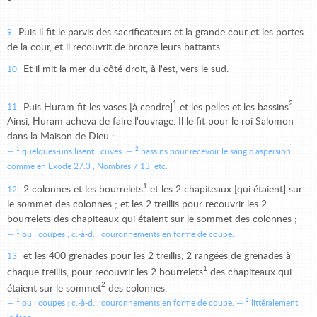
Puis il fit le parvis des sacrificateurs et la grande cour et les portes
9
de la cour, et il recouvrit de bronze leurs battants.
Et il mit la mer du côté droit, à l'est, vers le sud.
10
1
2
Puis Huram fit les vases [à cendre]
et les pelles et les bassins
.
11
Ainsi, Huram acheva de faire l'ouvrage. Il le fit pour le roi Salomon
dans la Maison de Dieu :
1
2
quelques-uns lisent : cuves.
bassins pour recevoir le sang d'aspersion ;
comme en Exode 27:3 ; Nombres 7:13, etc.
1
2 colonnes et les bourrelets
et les 2 chapiteaux [qui étaient] sur
12
le sommet des colonnes ; et les 2 treillis pour recouvrir les 2
bourrelets des chapiteaux qui étaient sur le sommet des colonnes ;
1
ou : coupes ; c.-à-d. : couronnements en forme de coupe.
et les 400 grenades pour les 2 treillis, 2 rangées de grenades à
13
1
chaque treillis, pour recouvrir les 2 bourrelets
des chapiteaux qui
2
étaient sur le sommet
des colonnes.
1
2
ou : coupes ; c.-à-d. : couronnements en forme de coupe.
littéralement :