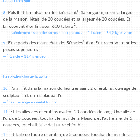
Le lieu très saint
1
Puis il fit la maison du lieu très saint
. Sa longueur, selon la largeur
8
de la Maison, [était] de 20 coudées et sa largeur de 20 coudées. Et il
2
la recouvrit d'or fin, pour 600 talents
.
1
2
littéralement : saint des saints ; ici et partout.
1 talent = 34,2 kg environ.
1
Et le poids des clous [était de] 50 sicles
d'or. Et il recouvrit d'or les
9
pièces supérieures.
1
1 sicle = 11,4 g environ.
Les chérubins et le voile
Puis il fit dans la maison du lieu très saint 2 chérubins, ouvrage de
10
1
sculpteur
, et on les plaqua d'or.
1
ou : ouvrage en métal fondu.
Et les ailes des chérubins avaient 20 coudées de long. Une aile de
11
l'un, de 5 coudées, touchait le mur de la Maison, et l'autre aile, de 5
coudées, touchait l'aile de l'autre chérubin.
Et l'aile de l'autre chérubin, de 5 coudées, touchait le mur de la
12