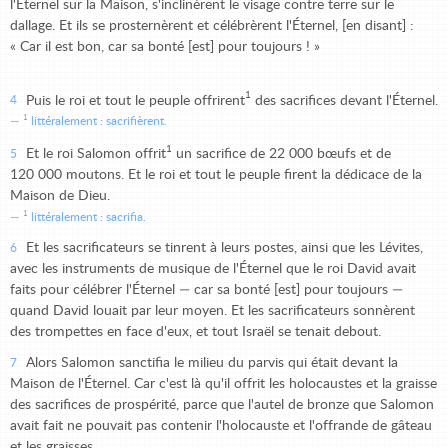
l'Éternel sur la Maison, s'inclinèrent le visage contre terre sur le
dallage. Et ils se prosternèrent et célébrèrent l'Éternel, [en disant] :
« Car il est bon, car sa bonté [est] pour toujours ! »
1
Puis le roi et tout le peuple offrirent
des sacrifices devant l'Éternel.
4
1
littéralement : sacrifièrent.
1
Et le roi Salomon offrit
un sacrifice de 22 000 bœufs et de
5
120 000 moutons. Et le roi et tout le peuple firent la dédicace de la
Maison de Dieu.
1
littéralement : sacrifia.
Et les sacrificateurs se tinrent à leurs postes, ainsi que les Lévites,
6
avec les instruments de musique de l'Éternel que le roi David avait
faits pour célébrer l'Éternel — car sa bonté [est] pour toujours —
quand David louait par leur moyen. Et les sacrificateurs sonnèrent
des trompettes en face d'eux, et tout Israël se tenait debout.
Alors Salomon sanctifia le milieu du parvis qui était devant la
7
Maison de l'Éternel. Car c'est là qu'il offrit les holocaustes et la graisse
des sacrifices de prospérité, parce que l'autel de bronze que Salomon
avait fait ne pouvait pas contenir l'holocauste et l'offrande de gâteau
et les graisses.