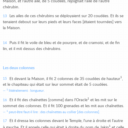
Maison, et l'autre aile, de 5 coudées, rejoignait l'aile de l'autre
chérubin.
Les ailes de ces chérubins se déployaient sur 20 coudées. Et ils se
13
tenaient debout sur leurs pieds et leurs faces [étaient tournées] vers
la Maison.
Puis il fit le voile de bleu et de pourpre, et de cramoisi, et de fin
14
lin, et il mit dessus des chérubins.
Les deux colonnes
1
Et devant la Maison, il fit 2 colonnes de 35 coudées de hauteur
,
15
et le chapiteau qui était sur leur sommet était de 5 coudées.
1
littéralement : longueur.
1
Et il fit des chaînettes [comme] dans l'Oracle
et les mit sur le
16
sommet des colonnes. Et il fit 100 grenades et les mit aux chaînettes.
1
peut-être faut-il lire : des chaînettes au collier [des colonnes].
Et il dressa les colonnes devant le Temple, l'une à droite et l'autre
17
1
à gauche. Et il appela celle qui était à droite du nom de Jakin
et celle