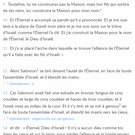
Toutefois, tu ne construiras pas la Maison, mais ton fils qui sortira
9
de tes reins, lui, construira la Maison pour mon nom."
Et l'Éternel a accompli sa parole qu'il a prononcée. Et je me suis
10
levé à la place de David mon père et je me suis assis sur le trône
d'Israël, comme l'Éternel l'a dit. Et j'ai construit la Maison pour le nom
de l'Éternel, le Dieu d'Israël.
Et j'y ai placé l'arche dans laquelle se trouve l'alliance de l'Éternel
11
qu'il a faite avec les fils d'Israël. »
1
Alors Salomon
se tint devant l'autel de l'Éternel, en face de toute
12
l'assemblée d'Israël, et il étendit les mains.
1
littéralement : il.
Car Salomon avait fait une estrade en bronze, longue de cinq
13
coudées et large de cinq coudées et haute de trois coudées, et il
1
l'avait mise au milieu de la cour. Et il s'y tint, et se mit à genoux
en
face de toute l'assemblée d'Israël, et étendit les mains vers les cieux,
1
littéralement : s'agenouilla sur ses genoux.
et dit : « Éternel, Dieu d'Israël ! Il n'y a aucun dieu comme toi,
14
dans les cieux et sur la terre, pour garder l'alliance et la bonté envers