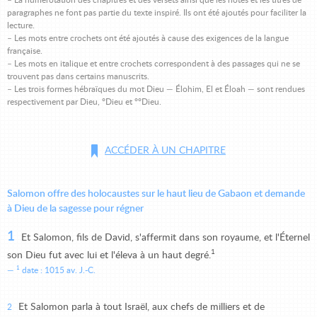
– La numérotation des chapitres et des versets ainsi que les notes et les titres de
paragraphes ne font pas partie du texte inspiré. Ils ont été ajoutés pour faciliter la
lecture.
– Les mots entre crochets ont été ajoutés à cause des exigences de la langue
française.
– Les mots en italique et entre crochets correspondent à des passages qui ne se
trouvent pas dans certains manuscrits.
– Les trois formes hébraïques du mot Dieu — Élohim, El et Éloah — sont rendues
respectivement par Dieu, °Dieu et °°Dieu.
ACCÉDER À UN CHAPITRE
Salomon offre des holocaustes sur le haut lieu de Gabaon et demande
à Dieu de la sagesse pour régner
1
Et Salomon, fils de David, s'affermit dans son royaume, et l'Éternel
1
son Dieu fut avec lui et l'éleva à un haut degré.
1
date : 1015 av. J.-C.
Et Salomon parla à tout Israël, aux chefs de milliers et de
2