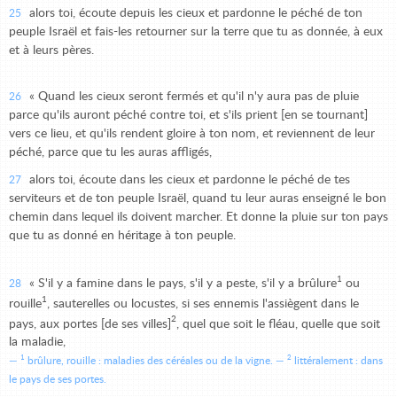
alors toi, écoute depuis les cieux et pardonne le péché de ton
25
peuple Israël et fais-les retourner sur la terre que tu as donnée, à eux
et à leurs pères.
« Quand les cieux seront fermés et qu'il n'y aura pas de pluie
26
parce qu'ils auront péché contre toi, et s'ils prient [en se tournant]
vers ce lieu, et qu'ils rendent gloire à ton nom, et reviennent de leur
péché, parce que tu les auras affligés,
alors toi, écoute dans les cieux et pardonne le péché de tes
27
serviteurs et de ton peuple Israël, quand tu leur auras enseigné le bon
chemin dans lequel ils doivent marcher. Et donne la pluie sur ton pays
que tu as donné en héritage à ton peuple.
1
« S'il y a famine dans le pays, s'il y a peste, s'il y a brûlure
ou
28
1
rouille
, sauterelles ou locustes, si ses ennemis l'assiègent dans le
2
pays, aux portes [de ses villes]
, quel que soit le fléau, quelle que soit
la maladie,
1
2
brûlure, rouille : maladies des céréales ou de la vigne.
littéralement : dans
le pays de ses portes.