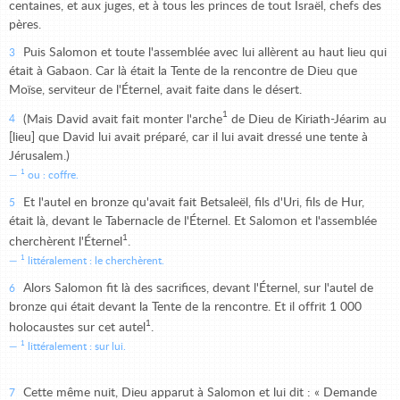
centaines, et aux juges, et à tous les princes de tout Israël, chefs des
pères.
Puis Salomon et toute l'assemblée avec lui allèrent au haut lieu qui
3
était à Gabaon. Car là était la Tente de la rencontre de Dieu que
Moïse, serviteur de l'Éternel, avait faite dans le désert.
1
(Mais David avait fait monter l'arche
de Dieu de Kiriath-Jéarim au
4
[lieu] que David lui avait préparé, car il lui avait dressé une tente à
Jérusalem.)
1
ou : coffre.
Et l'autel en bronze qu'avait fait Betsaleël, fils d'Uri, fils de Hur,
5
était là, devant le Tabernacle de l'Éternel. Et Salomon et l'assemblée
1
cherchèrent l'Éternel
.
1
littéralement : le cherchèrent.
Alors Salomon fit là des sacrifices, devant l'Éternel, sur l'autel de
6
bronze qui était devant la Tente de la rencontre. Et il offrit 1 000
1
holocaustes sur cet autel
.
1
littéralement : sur lui.
Cette même nuit, Dieu apparut à Salomon et lui dit : « Demande
7