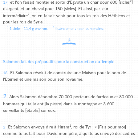
1
et l'on faisait monter et sortir d'Égypte un char pour 600 [sicles
]
17
d'argent, et un cheval pour 150 [sicles]. Et ainsi, par leur
2
intermédiaire
, on en faisait venir pour tous les rois des Héthiens et
pour les rois de Syrie.
1
2
1 sicle = 11,4 g environ.
littéralement : par leurs mains.
Salomon fait des préparatifs pour la construction du Temple
Et Salomon résolut de construire une Maison pour le nom de
18
l'Éternel et une maison pour son royaume.
2
Alors Salomon dénombra 70 000 porteurs de fardeaux et 80 000
hommes qui taillaient [la pierre] dans la montagne et 3 600
surveillants [établis] sur eux.
1
Et Salomon envoya dire à Hiram
, roi de Tyr : « [Fais pour moi]
2
comme tu as fait pour David mon père, à qui tu as envoyé des cèdres