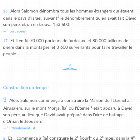
Alors Salomon dénombra tous les hommes étrangers qui étaient
16
1
dans le pays d'Israël, suivant
le dénombrement qu'en avait fait David
son père, et on en trouva 153 600.
1
ou : après.
Et il en fit 70 000 porteurs de fardeaux, et 80 000 tailleurs de
17
pierre dans la montagne, et 3 600 surveillants pour faire travailler le
peuple.
Construction du Temple
3
Alors Salomon commença à construire la Maison de l'Éternel à
1
Jérusalem, sur le mont Morija, [là] où l'Éternel
était apparu à David
son père, au lieu que David avait préparé dans l'aire de battage
d'Ornan le Jébusien.
1
littéralement : il.
e
1
e
e
Et il commença à [la] construire le 2
[jour]
du 2
mois, dans la 4
2