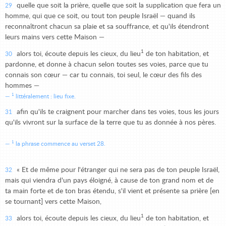
quelle que soit la prière, quelle que soit la supplication que fera un
29
homme, qui que ce soit, ou tout ton peuple Israël — quand ils
reconnaîtront chacun sa plaie et sa souffrance, et qu'ils étendront
leurs mains vers cette Maison —
1
alors toi, écoute depuis les cieux, du lieu
de ton habitation, et
30
pardonne, et donne à chacun selon toutes ses voies, parce que tu
connais son cœur — car tu connais, toi seul, le cœur des fils des
hommes —
1
littéralement : lieu fixe.
afin qu'ils te craignent pour marcher dans tes voies, tous les jours
31
qu'ils vivront sur la surface de la terre que tu as donnée à nos pères.
1
la phrase commence au verset 28.
« Et de même pour l'étranger qui ne sera pas de ton peuple Israël,
32
mais qui viendra d'un pays éloigné, à cause de ton grand nom et de
ta main forte et de ton bras étendu, s'il vient et présente sa prière [en
se tournant] vers cette Maison,
1
alors toi, écoute depuis les cieux, du lieu
de ton habitation, et
33