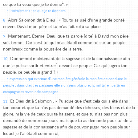
1
ce que tu veux que je te donne
. »
1
littéralement : ce que je te donnerai.
Alors Salomon dit à Dieu : « Toi, tu as usé d'une grande bonté
8
envers David mon père et tu m'as fait roi à sa place.
Maintenant, Éternel Dieu, que ta parole [dite] à David mon père
9
soit ferme ! Car c'est toi qui m'as établi comme roi sur un peuple
nombreux comme la poussière de la terre.
Donne-moi maintenant de la sagesse et de la connaissance afin
10
1
que je puisse sortir et entrer
devant ce peuple. Car qui jugera ton
peuple, ce peuple si grand ? »
1
expression qui exprime d'une manière générale la manière de conduire le
peuple ; dans d'autres passages elle a un sens plus précis, militaire : partir en
campagne et revenir de campagne.
Et Dieu dit à Salomon : « Puisque que c'est cela qui a été dans
11
ton cœur et que tu n'as pas demandé des richesses, des biens et de la
gloire, ni la vie de ceux qui te haïssent, et que tu n'as pas non plus
demandé de nombreux jours, mais que tu as demandé pour toi de la
sagesse et de la connaissance afin de pouvoir juger mon peuple sur
lequel je t'ai établi comme roi,