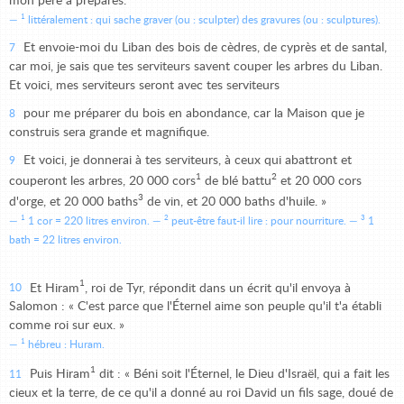
mon père a préparés.
1
littéralement : qui sache graver (ou : sculpter) des gravures (ou : sculptures).
Et envoie-moi du Liban des bois de cèdres, de cyprès et de santal,
7
car moi, je sais que tes serviteurs savent couper les arbres du Liban.
Et voici, mes serviteurs seront avec tes serviteurs
pour me préparer du bois en abondance, car la Maison que je
8
construis sera grande et magnifique.
Et voici, je donnerai à tes serviteurs, à ceux qui abattront et
9
1
2
couperont les arbres, 20 000 cors
de blé battu
et 20 000 cors
3
d'orge, et 20 000 baths
de vin, et 20 000 baths d'huile. »
1
2
3
1 cor = 220 litres environ.
peut-être faut-il lire : pour nourriture.
1
bath = 22 litres environ.
1
Et Hiram
, roi de Tyr, répondit dans un écrit qu'il envoya à
10
Salomon : « C'est parce que l'Éternel aime son peuple qu'il t'a établi
comme roi sur eux. »
1
hébreu : Huram.
1
Puis Hiram
dit : « Béni soit l'Éternel, le Dieu d'Israël, qui a fait les
11
cieux et la terre, de ce qu'il a donné au roi David un fils sage, doué de