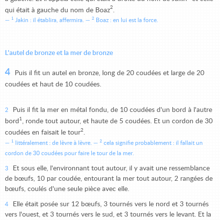
2
qui était à gauche du nom de Boaz
.
1
2
Jakin : il établira, affermira.
Boaz : en lui est la force.
L'autel de bronze et la mer de bronze
4
Puis il fit un autel en bronze, long de 20 coudées et large de 20
coudées et haut de 10 coudées.
Puis il fit la mer en métal fondu, de 10 coudées d'un bord à l'autre
2
1
bord
, ronde tout autour, et haute de 5 coudées. Et un cordon de 30
2
coudées en faisait le tour
.
1
2
littéralement : de lèvre à lèvre.
cela signifie probablement : il fallait un
cordon de 30 coudées pour faire le tour de la mer.
Et sous elle, l'environnant tout autour, il y avait une ressemblance
3
de bœufs, 10 par coudée, entourant la mer tout autour, 2 rangées de
bœufs, coulés d'une seule pièce avec elle.
Elle était posée sur 12 bœufs, 3 tournés vers le nord et 3 tournés
4
vers l'ouest, et 3 tournés vers le sud, et 3 tournés vers le levant. Et la