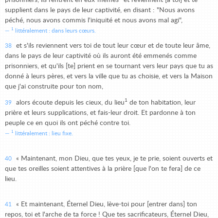
prisonniers, ils rentrent en eux-mêmes
et reviennent [à toi] et te
supplient dans le pays de leur captivité, en disant : "Nous avons
péché, nous avons commis l'iniquité et nous avons mal agi",
1
littéralement : dans leurs cœurs.
et s'ils reviennent vers toi de tout leur cœur et de toute leur âme,
38
dans le pays de leur captivité où ils auront été emmenés comme
prisonniers, et qu'ils [te] prient en se tournant vers leur pays que tu as
donné à leurs pères, et vers la ville que tu as choisie, et vers la Maison
que j'ai construite pour ton nom,
1
alors écoute depuis les cieux, du lieu
de ton habitation, leur
39
prière et leurs supplications, et fais-leur droit. Et pardonne à ton
peuple ce en quoi ils ont péché contre toi.
1
littéralement : lieu fixe.
« Maintenant, mon Dieu, que tes yeux, je te prie, soient ouverts et
40
que tes oreilles soient attentives à la prière [que l'on te fera] de ce
lieu.
« Et maintenant, Éternel Dieu, lève-toi pour [entrer dans] ton
41
repos, toi et l'arche de ta force ! Que tes sacrificateurs, Éternel Dieu,