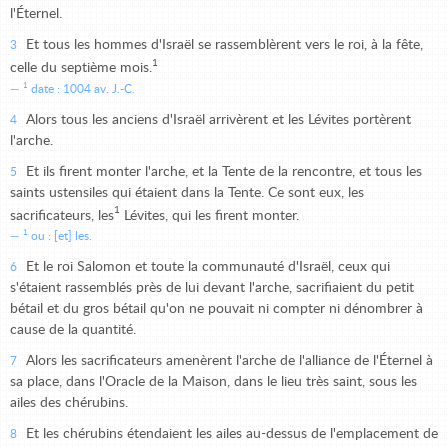
l'Éternel.
Et tous les hommes d'Israël se rassemblèrent vers le roi, à la fête,
3
1
celle du septième mois.
1
date : 1004 av. J.-C.
Alors tous les anciens d'Israël arrivèrent et les Lévites portèrent
4
l'arche.
Et ils firent monter l'arche, et la Tente de la rencontre, et tous les
5
saints ustensiles qui étaient dans la Tente. Ce sont eux, les
1
sacrificateurs, les
Lévites, qui les firent monter.
1
ou : [et] les.
Et le roi Salomon et toute la communauté d'Israël, ceux qui
6
s'étaient rassemblés près de lui devant l'arche, sacrifiaient du petit
bétail et du gros bétail qu'on ne pouvait ni compter ni dénombrer à
cause de la quantité.
Alors les sacrificateurs amenèrent l'arche de l'alliance de l'Éternel à
7
sa place, dans l'Oracle de la Maison, dans le lieu très saint, sous les
ailes des chérubins.
Et les chérubins étendaient les ailes au-dessus de l'emplacement de
8