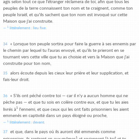
agis selon tout ce que l'étranger réclamera de toi, afin que tous les
peuples de la terre connaissent ton nom et te craignent, comme ton
peuple Israël, et qu'ils sachent que ton nom est invoqué sur cette
Maison que j'ai construite.
1
littéralement : lieu fixe.
« Lorsque ton peuple sortira pour faire la guerre à ses ennemis par
34
le chemin par lequel tu l'auras envoyé, et qu'ils te prieront en se
tournant vers cette ville que tu as choisie et vers la Maison que j'ai
construite pour ton nom,
alors écoute depuis les cieux leur prière et leur supplication, et
35
fais-leur droit.
« S'ils ont péché contre toi — car il n'y a aucun homme qui ne
36
pèche pas — et que tu sois en colère contre eux, et que tu les aies
1
livrés à
l'ennemi, et que ceux qui les ont faits prisonniers les aient
emmenés en captivité dans un pays éloigné ou proche,
1
littéralement : devant.
et que, dans le pays où ils auront été emmenés comme
37
1