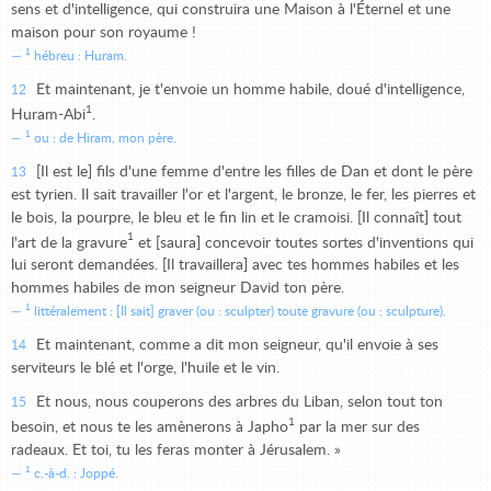
sens et d'intelligence, qui construira une Maison à l'Éternel et une
maison pour son royaume !
1
hébreu : Huram.
Et maintenant, je t'envoie un homme habile, doué d'intelligence,
12
1
Huram-Abi
.
1
ou : de Hiram, mon père.
[Il est le] fils d'une femme d'entre les filles de Dan et dont le père
13
est tyrien. Il sait travailler l'or et l'argent, le bronze, le fer, les pierres et
le bois, la pourpre, le bleu et le fin lin et le cramoisi. [Il connaît] tout
1
l'art de la gravure
et [saura] concevoir toutes sortes d'inventions qui
lui seront demandées. [Il travaillera] avec tes hommes habiles et les
hommes habiles de mon seigneur David ton père.
1
littéralement : [Il sait] graver (ou : sculpter) toute gravure (ou : sculpture).
Et maintenant, comme a dit mon seigneur, qu'il envoie à ses
14
serviteurs le blé et l'orge, l'huile et le vin.
Et nous, nous couperons des arbres du Liban, selon tout ton
15
1
besoin, et nous te les amènerons à Japho
par la mer sur des
radeaux. Et toi, tu les feras monter à Jérusalem. »
1
c.-à-d. : Joppé.