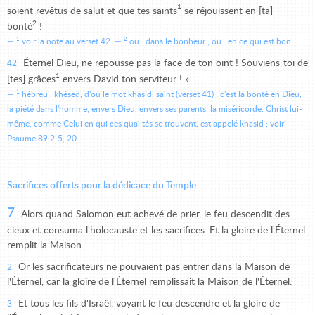
1
soient revêtus de salut et que tes saints
se réjouissent en [ta]
2
bonté
!
1
2
voir la note au verset 42.
ou : dans le bonheur ; ou : en ce qui est bon.
Éternel Dieu, ne repousse pas la face de ton oint ! Souviens-toi de
42
1
[tes] grâces
envers David ton serviteur ! »
1
hébreu : khésed, d'où le mot khasid, saint (verset 41) ; c'est la bonté en Dieu,
la piété dans l'homme, envers Dieu, envers ses parents, la miséricorde. Christ lui-
même, comme Celui en qui ces qualités se trouvent, est appelé khasid ; voir
Psaume 89:2-5, 20.
Sacrifices offerts pour la dédicace du Temple
7
Alors quand Salomon eut achevé de prier, le feu descendit des
cieux et consuma l'holocauste et les sacrifices. Et la gloire de l'Éternel
remplit la Maison.
Or les sacrificateurs ne pouvaient pas entrer dans la Maison de
2
l'Éternel, car la gloire de l'Éternel remplissait la Maison de l'Éternel.
Et tous les fils d'Israël, voyant le feu descendre et la gloire de
3