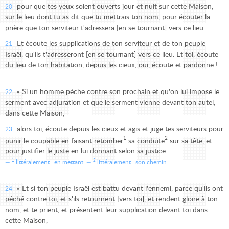
pour que tes yeux soient ouverts jour et nuit sur cette Maison,
20
sur le lieu dont tu as dit que tu mettrais ton nom, pour écouter la
prière que ton serviteur t'adressera [en se tournant] vers ce lieu.
Et écoute les supplications de ton serviteur et de ton peuple
21
Israël, qu'ils t'adresseront [en se tournant] vers ce lieu. Et toi, écoute
du lieu de ton habitation, depuis les cieux, oui, écoute et pardonne !
« Si un homme pèche contre son prochain et qu'on lui impose le
22
serment avec adjuration et que le serment vienne devant ton autel,
dans cette Maison,
alors toi, écoute depuis les cieux et agis et juge tes serviteurs pour
23
1
2
punir le coupable en faisant retomber
sa conduite
sur sa tête, et
pour justifier le juste en lui donnant selon sa justice.
1
2
littéralement : en mettant.
littéralement : son chemin.
« Et si ton peuple Israël est battu devant l'ennemi, parce qu'ils ont
24
péché contre toi, et s'ils retournent [vers toi], et rendent gloire à ton
nom, et te prient, et présentent leur supplication devant toi dans
cette Maison,