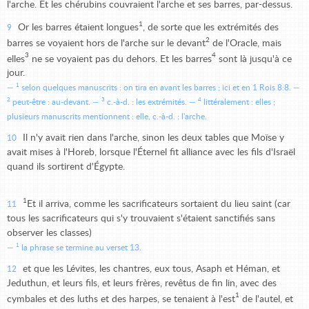
l'arche. Et les chérubins couvraient l'arche et ses barres, par-dessus.
1
Or les barres étaient longues
, de sorte que les extrémités des
9
2
barres se voyaient hors de l'arche sur le devant
de l'Oracle, mais
3
4
elles
ne se voyaient pas du dehors. Et les barres
sont là jusqu'à ce
jour.
1
selon quelques manuscrits : on tira en avant les barres ; ici et en 1 Rois 8:8.
2
3
4
peut-être : au-devant.
c.-à-d. : les extrémités.
littéralement : elles ;
plusieurs manuscrits mentionnent : elle, c.-à-d. : l'arche.
Il n'y avait rien dans l'arche, sinon les deux tables que Moïse y
10
avait mises à l'Horeb, lorsque l'Éternel fit alliance avec les fils d'Israël
quand ils sortirent d'Égypte.
1
Et il arriva, comme les sacrificateurs sortaient du lieu saint (car
11
tous les sacrificateurs qui s'y trouvaient s'étaient sanctifiés sans
observer les classes)
1
la phrase se termine au verset 13.
et que les Lévites, les chantres, eux tous, Asaph et Héman, et
12
Jeduthun, et leurs fils, et leurs frères, revêtus de fin lin, avec des
1
cymbales et des luths et des harpes, se tenaient à l'est
de l'autel, et