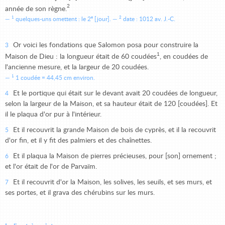
2
année de son règne.
1
e
2
quelques-uns omettent : le 2
[jour].
date : 1012 av. J.-C.
Or voici les fondations que Salomon posa pour construire la
3
1
Maison de Dieu : la longueur était de 60 coudées
, en coudées de
l'ancienne mesure, et la largeur de 20 coudées.
1
1 coudée = 44,45 cm environ.
Et le portique qui était sur le devant avait 20 coudées de longueur,
4
selon la largeur de la Maison, et sa hauteur était de 120 [coudées]. Et
il le plaqua d'or pur à l'intérieur.
Et il recouvrit la grande Maison de bois de cyprès, et il la recouvrit
5
d'or fin, et il y fit des palmiers et des chaînettes.
Et il plaqua la Maison de pierres précieuses, pour [son] ornement ;
6
et l'or était de l'or de Parvaïm.
Et il recouvrit d'or la Maison, les solives, les seuils, et ses murs, et
7
ses portes, et il grava des chérubins sur les murs.