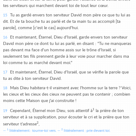
tes serviteurs qui marchent devant toi de tout leur cœur.
Tu as gardé envers ton serviteur David mon père ce que tu lui as
15
dit. Et de ta bouche tu as parlé et de ta main tu as accompli [ta
parole], comme [c'est le cas] aujourd'hui.
Et maintenant, Éternel, Dieu d'Israël, garde envers ton serviteur
16
David mon père ce dont tu lui as parlé, en disant : "Tu ne manqueras
pas devant ma face d'un homme assis sur le trône d'Israël, si
seulement tes fils prennent garde à leur voie pour marcher dans ma
loi comme tu as marché devant moi."
Et maintenant, Éternel, Dieu d'Israël, que se vérifie la parole que
17
tu as dite à ton serviteur David.
Mais Dieu habitera-t-il vraiment avec l'homme sur la terre ? Voici,
18
les cieux et les cieux des cieux ne peuvent pas te contenir ; combien
moins cette Maison que j'ai construite !
1
Cependant, Éternel mon Dieu, sois attentif à
la prière de ton
19
serviteur et à sa supplication, pour écouter le cri et la prière que ton
2
serviteur t'adresse
,
1
2
littéralement : tourne-toi vers.
littéralement : prie devant toi.